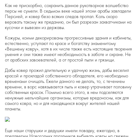
Как не прискорбно, сохранить данное рукотворное волшебство
персы не сумели. В седьмом веке нашей эпохи арабы завладели
Персией, и ковер безо всяких следов пропал. Коль скоро
веровать такому же преданию, он был разрезан захватчиками на
кусочки и вывезен из державы.
Кожуры, коими декорированы прогрессивные здания и кабинеты,
естественно, уступают по красе и богатству знаменитому
«Вешнему ковру», хотя в их числе также есть настоящие творения
умения и они также имеют необходимость в заботе и охране. Не
от арабских завоевателей, а от простой пыли и грязищи.
Дабы ковер прожил длительную и удачную жизнь, дабы веселил
красой и прохладой собственного обладателя, его необходимо
временами очищать. Ежели данного не делать, то, с течением
времени, в ворс навязывается пыль и ковер утрачивает половину
собственных красок. Помимо всего этого, в нем подселяются
ненужные мельчайшие организмы, которые вредоносны, как для
самого ковра, но и для находящихся вокруг жителей нашей
планеты.
Еще наши старушки и дедушки имели повадку, ежегодно, в
преддверии Новогодних праздников выбивать ковры на свежем