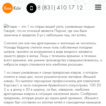
8 (831) 410 17 12
click to 
Ковры — это 1 из старых вещей уюта, узнаваемых людьми.
Говорят, что их отчизной является Персия, где они были
замечены в пределах 2-ух с небольшим тыщ. лет вспять.
Сначала они кое-чем драгоценным и значимым не числились.
Номады бедуины стелили ними полы собственных походных
шатров, приняли на вооружение в виде входного занавеса
заместо двери в жилье. Лишь с течением времени, в течении
всего времени, как умение производства совершенствовалось, и
набросок ковра становился все наиболее роскошен.
1 из самых узнаваемых и самых прекрасных ковров, о котором
понятно в наши дни, носил романтическое заглавие «Вешний
ковер». Его выткали персидские профессионалы для повелителя
Хорсова I, в честь покорения Аравийского полуострова. 100 20
2 м. в длину и 30 в ширину, он был, наверное, наиболее
драгоценным ковром в ситуации населения земли. Сообразно
преданиям, которые дошли до наших дней орнамент, «Вешнего
ковра» был составлен из золотых нитей и самоцветных камешков.