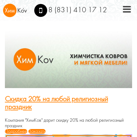
8 (831) 410 17 12
click to 
Скидка 20% на любой религиозный
праздник
Компания "ХимKов" дарит скидку 20% на любой религиозный
праздник
Подробнее
Заказать